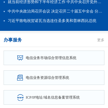
投入抢险人员6.8万人次、应急通信车2.4万辆次，全力做好台风“美莎克”和“巴威”救灾应急通信保障工作
就当前经济形势和下半年经济工作 中共中央召开党外人士座谈会 习近平主持并发表重要讲话
信息化部就防汛救灾应急通信保障工作进行再动员再部署
中共中央政治局召开会议 决定召开二十届五中全会 分析研究当前经济形势和经济工作中共中央总书记习近平主持会议
员大会暨学习教育专题党课报告会
习近平致电祝贺诺瓦当选连任圣多美和普林西比总统
办事服务
更多
电信业务市场综合管理信息系统
电信业务资源综合管理系统
ICP/IP地址/域名信息备案管理系统