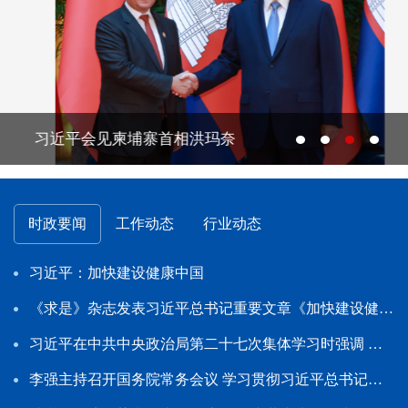
习近平会见柬埔寨首相洪玛奈
时政要闻
工作动态
行业动态
部举办“十五五”工业和信息化规划专题培训班
习近平：加快建设健康中国
走深走实
《求是》杂志发表习近平总书记重要文章《加快建设健康中国》
6年全国工业和信息化主管部门负责同志座谈会在京召开
习近平在中共中央政治局第二十七次集体学习时强调 强化政治引领 深化创新发展高质量推进国防和军队现代化
信息化部召开树立和践行正确政绩观学习教育开门教育座谈会
李强主持召开国务院常务会议 学习贯彻习近平总书记关于上半年经济形势和做好下半年经济工作的重要讲话精神