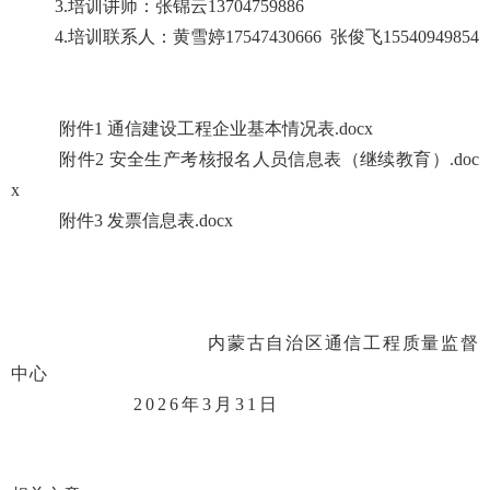
3.培训讲师：张锦云13704759886
4.培训联系人：黄雪婷17547430666
张俊飞
15540949854
附件1 通信建设工程企业基本情况表.docx
附件2 安全生产考核报名人员信息表（继续教育）.doc
x
附件3 发票信息表.docx
内蒙古自治区通信工程质量监督
中心
202
6
年
3
月
31
日