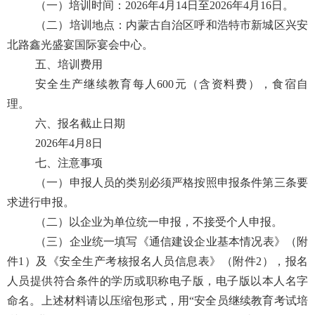
（一）培训时间：
202
6
年
4
月
14
日至
202
6
年
4
月
16
日。
（二）培训地点：内蒙古自治区
呼和浩特市新城区兴安
北路鑫光盛宴国际宴会中心
。
五、培训费用
安全生产
继续教育
每人
600
元（含资料费），食宿自
理。
六、报名截止日期
202
6
年
4
月
8
日
七、注意事项
（一）申报人员的类别必须严格按照申报条件第三条要
求进行申报。
（二）以企业为单位统一申报，不接受个人申报。
（
三
）企业统一填写《通信建设企业基本情况表》（附
件
1）及《安全生产考核报名人员信息表》（附件2），报名
人员提供符合条件的学历或职称电子版，电子版以本人名字
命名。上述材料请以压缩包形式，用“安全员
继续教育
考试培