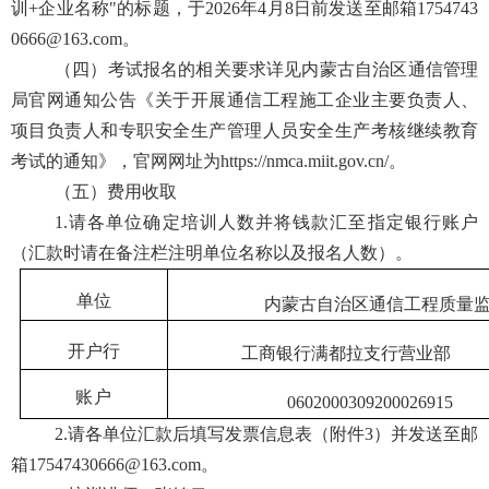
训
+企业名称"的标题，于202
6
年
4
月
8
日前发送至邮箱
1754743
0666@163.com。
（
四
）考试报名的相关要求详见内蒙古自治区通信管理
局官网通知公告《关于开展通信工程施工企业主要负责人、
项目负责人和专职安全生产管理人员安全生产考核
继续教育
考试
的通知》，官网网址为
https://nmca.miit.gov.cn/。
（
五
）费用收取
1.请各单位确定培训人数并将钱款汇至指定银行账户
（汇款时请在备注栏注明单位名称
以及报名人数
）。
单位
内蒙古自治区通信工程质量
开户行
工商银行满都拉支行营业部
账户
0602000309200026915
2.请各单位汇款后填写发票信息表（附件3）并发送至邮
箱17547430666@163.com。