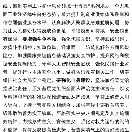
线，编制实施工业和信息化领域“十五五”系列规划，全力巩
固工业经济稳中向好态势，着力提升制造业供给体系质量和
信息通信业服务水平，认真解决人民群众急难愁盼问题，努
力让人民群众获得感成色更足、幸福感更可持续、安全感更
有保障。
要增强斗争本领。
强化忧患意识、坚持底线思维，
发扬斗争精神，知重负重、迎难而上，防范化解各方面风险
隐患。加强国家关键信息基础设施安全防护，提升网络和数
据安全保障能力，守牢人工智能安全底线。强化民爆行业监
管，提升行业本质安全水平，做好防汛救灾相关工作，切实
维护社会大局安全稳定。
要强化自身建设。
坚决履行管党治
党政治责任，压实基层党组织全面从严治党主体责任，以改
革精神和严的标准纵深推进全面从严治党。坚持正确选人用
人导向，坚持严管和厚爱相结合，加强年轻干部教育培养，
锻造敢为善为实干铁军。严格落实中央八项规定及其实施细
则精神，力戒形式主义、官僚主义，强化对权力运行的制约
和监督，保持反腐败高压态势，营造风清气正的良好政治生