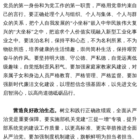
党员的第一身份和为党工作的第一职责，严格用党章约束自
己的言行。要正确处理个人与组织、个人与集体、个人与群
众的关系，把个人自我发展的“小坐标”嵌入中华民族伟大复
兴的“大坐标”之中，把追求个人价值实现融入新型工业化事
业之中。要淡泊名利，保持平和心态，不为名利所累，不为
物欲所惑，培养健康的生活情趣，崇尚简朴生活，保持艰苦
奋斗的作风。要坚持明大德、守公德、严私德，自觉远离低
级趣味，自觉抵制歪风邪气。要加强家庭家教家风建设，对
亲属子女和身边人员严格教育、严格管理、严格监督。要加
强新时代廉洁文化建设，以理想信念强基固本，以先进文化
启智润心，以高尚道德砥砺品行。
营造良好政治生态。
树立和践行正确政绩观，全面从严
治党是重要保障。要实施部机关党建“三提一增”专项，提升
部系统党的建设工作质量，以更高标准、更实举措推进全面
从严治党。要加强制度机制建设，旗帜鲜明为担当者担当、