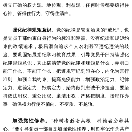
树立正确的权力观、地位观、利益观，任何时候都要稳得住
心神、管得住行为、守得住清白。
强化纪律规矩意识。
党的纪律是管党治党的“戒尺”，也
是党员干部约束自身行为的标准和遵循。没有纪律和规矩约
束的政绩追求，极易滑向追求个人名利甚至违纪违法的歧
途。要巩固拓展党纪学习教育成果，引导党员干部持续强化
纪律规矩意识，真正搞清楚党的纪律和规矩是什么，弄明白
能干什么、不能干什么，把遵规守纪刻印在心，内化为言行
准则，加强自我约束、提高免疫能力，增强政治定力、纪律
定力、道德定力、抵腐定力，始终做到忠诚干净担当。要坚
持依法用权、秉公用权、廉洁用权，严格按制度、按程序办
事，确保权力行使不偏向、不变质、不越轨。
加强党性修养。
“种树者必培其根，种德者必养其
心。”要引导党员干部自觉加强党性修养，时刻牢记作为共产