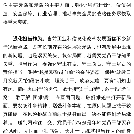
住主要矛盾和矛盾的主要方面，强化“强筋壮骨”、价值创
造、安全保障、行业治理，推动事关全局的战略任务尽快取
得重大突破。
强化担当作为。
当前工业和信息化改革发展面临不少新
情况新挑战，既有长期存在的深层次矛盾，也有发展中出现
的新问题。越是紧要关头、复杂局面，越需要党员干部知重
负重、担当作为。要强化守土有责、守土负责、守土尽责的
责任担当，保持“越是艰险越向前”的奋斗姿态，保持“敢教日
月换新天”的昂扬斗志，埋头苦干、攻坚克难。要有“明知山
有虎、偏向虎山行”的勇气，敢于接“烫手山芋”，敢于钻“矛盾
窝”，敢于解“困难锁”，在直面问题、破解难题中打开新局
面。要发扬斗争精神，增强斗争本领，在原则问题上敢于较
真碰硬，在风险挑战面前敢于挺身而出，决不能遇到矛盾绕
着走、碰到困难往上交。党员干部特别是年轻党员干部要在
经风雨、见世面中壮筋骨、长才干，练就担当作为的硬脊