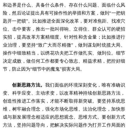
和边界是什么、具备什么条件、存在什么问题、面临什么风
险，然后论证提出具有可操作性的举措和方案，做到“一把钥
匙开一把锁”。比如推进全面深化改革，要对准焦距、找准穴
位、击中要害，推出一批叫得响、立得住、群众认可的硬招
实招，提高改革方案精细度、针对性和含金量；比如推进行
业治理，要坚持“致广大而尽精微”，做到谋划时统揽大局、
操作中细致精当，以绣花功夫把工作做扎实、做到位。细节
决定成败，做任何工作都要专心致志、精益求精，把控好细
节，防止因为“细节中的魔鬼”损害大局。
创新思路方法。
我们面临的环境深刻变化，唯有准确识
变、科学应变、主动求变，以改革精神持续创新思路方法，
创造性推进工作落实，才能不断取得新突破。要坚持系统思
维，树牢融合理念，强化市场化思维、法治化理念，加快形
成与新发展理念相适应的思想观念、思维方式。要创新方式
方法，坚持问题导向，把解决实际问题作为打开工作局面的