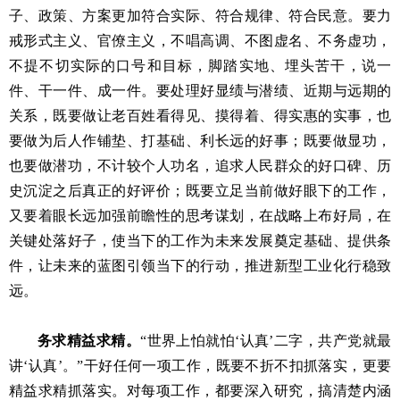
子、政策、方案更加符合实际、符合规律、符合民意。要力
戒形式主义、官僚主义，不唱高调、不图虚名、不务虚功，
不提不切实际的口号和目标，脚踏实地、埋头苦干，说一
件、干一件、成一件。要处理好显绩与潜绩、近期与远期的
关系，既要做让老百姓看得见、摸得着、得实惠的实事，也
要做为后人作铺垫、打基础、利长远的好事；既要做显功，
也要做潜功，不计较个人功名，追求人民群众的好口碑、历
史沉淀之后真正的好评价；既要立足当前做好眼下的工作，
又要着眼长远加强前瞻性的思考谋划，在战略上布好局，在
关键处落好子，使当下的工作为未来发展奠定基础、提供条
件，让未来的蓝图引领当下的行动，推进新型工业化行稳致
远。
务求精益求精。
“世界上怕就怕‘认真’二字，共产党就最
讲‘认真’。”干好任何一项工作，既要不折不扣抓落实，更要
精益求精抓落实。对每项工作，都要深入研究，搞清楚内涵