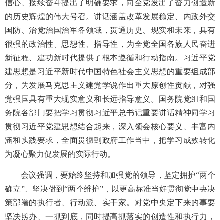
信心、接续奋斗提出了明确要求，向全党发出了奋力创造新
的历史辉煌的伟大号召。讲话涵盖改革发展稳定、内政外交
国防、治党治国治军各领域，贯通历史、现实和未来，具有
很强的政治性、思想性、指导性，为全党全国各族人民奋进
新征程、建功新时代提供了根本遵循和行动指南。习近平党
建思想是习近平新时代中国特色社会主义思想的重要组成部
分，为发展马克思主义建党学说作出重大原创性贡献，对强
党强国具有重大现实意义和长远指导意义。国务院党组和国
务院各部门要把学习贯彻习近平总书记重要讲话精神同学习
贯彻习近平党建思想结合起来，深入领会核心要义、丰富内
涵和实践要求，全面贯彻到政府工作当中，把学习成效转化
为凝心聚力促发展的实际行动。
会议强调，要始终坚持和加强党的领导，坚定拥护“两个
确立”、坚决做到“两个维护”，以更高标准当好贯彻党中央决
策部署的执行者、行动派、实干家。对党中央定下来的事要
坚决照办、一抓到底，同时提高抓落实的创造性和执行力，