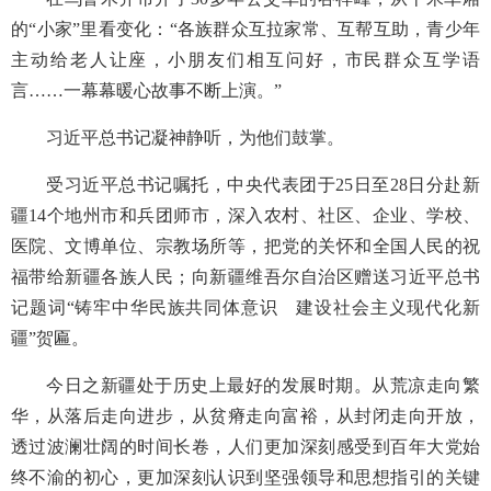
的“小家”里看变化：“各族群众互拉家常、互帮互助，青少年
主动给老人让座，小朋友们相互问好，市民群众互学语
言……一幕幕暖心故事不断上演。”
习近平总书记凝神静听，为他们鼓掌。
受习近平总书记嘱托，中央代表团于25日至28日分赴新
疆14个地州市和兵团师市，深入农村、社区、企业、学校、
医院、文博单位、宗教场所等，把党的关怀和全国人民的祝
福带给新疆各族人民；向新疆维吾尔自治区赠送习近平总书
记题词“铸牢中华民族共同体意识 建设社会主义现代化新
疆”贺匾。
今日之新疆处于历史上最好的发展时期。从荒凉走向繁
华，从落后走向进步，从贫瘠走向富裕，从封闭走向开放，
透过波澜壮阔的时间长卷，人们更加深刻感受到百年大党始
终不渝的初心，更加深刻认识到坚强领导和思想指引的关键