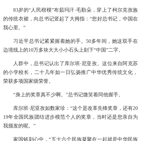
83岁的“人民楷模”布茹玛汗·毛勒朵，穿上了柯尔克孜族
的传统衣裙，向总书记竖起了大拇指：“您好总书记，中国在
我心里。”
习近平总书记紧紧握着她的手。50多年间，她这双手在
边境线上的10万多块大大小小石头上刻下“中国”二字。
人群中，总书记认出了库尔班·尼亚孜。这位来自阿克苏
的小学校长，二十几年如一日弘扬推广中华优秀传统文化，
荣获多项国家级荣誉。
“身上的奖章真不少啊。”总书记微笑着同他握手。
库尔班·尼亚孜如数家珍：“这个是改革先锋奖章，还有20
19年全国民族团结进步模范个人的奖章，当时还是您亲自为
我颁发的呢。”
家国铭刻心中，“五十六个民族凝聚在一起就是中华民族