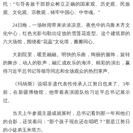
托：“引导各族干部群众树立正确的国家观、历史观、民族
观、文化观、宗教观，铸牢中国心、中华魂。”
24日晚，一场秋雨带来浓浓凉意。夜色中的乌鲁木齐文
化中心，红色光影勾勒出绽放的雪莲花造型。这个建筑群的
六大场馆，围绕着“花蕊”文化塔，瓣瓣同心。
大剧院里，暖意融融。明快的乐曲，绚丽的服饰，旋转
的舞步，动人的歌声，融汇成欢乐的海洋。精彩的演出，赢
得习近平总书记等领导同志和全场观众的热烈掌声。
《玛纳斯》说唱非遗代表性传承人江努日也来了。3年
前，在新疆博物馆，他带着表演团队给习近平总书记展示
过。
当天上午参观主题成就展时，总书记看到那一年和他们
的合影，还笑着问：“那个孩子现在还在唱吧？”那是江努日
的小徒弟玉米塔力。