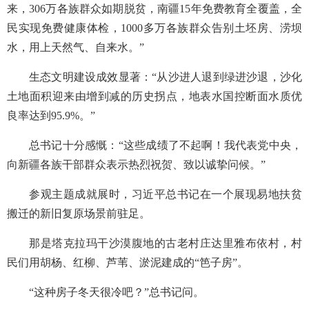
来，306万各族群众如期脱贫，南疆15年免费教育全覆盖，全
民实现免费健康体检，1000多万各族群众告别土坯房、涝坝
水，用上天然气、自来水。”
生态文明建设成效显著：“从沙进人退到绿进沙退，沙化
土地面积迎来由增到减的历史拐点，地表水国控断面水质优
良率达到95.9%。”
总书记十分感慨：“这些成绩了不起啊！我代表党中央，
向新疆各族干部群众表示热烈祝贺、致以诚挚问候。”
参观主题成就展时，习近平总书记在一个展现易地扶贫
搬迁的新旧复原场景前驻足。
那是塔克拉玛干沙漠腹地的古老村庄达里雅布依村，村
民们用胡杨、红柳、芦苇、淤泥建成的“笆子房”。
“这种房子冬天很冷吧？”总书记问。