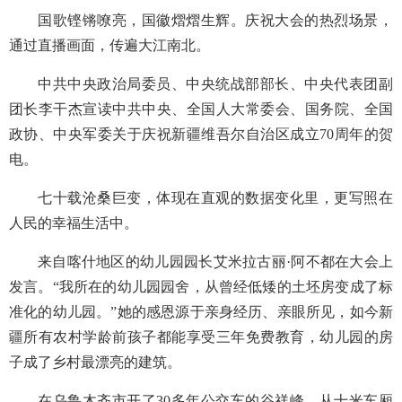
国歌铿锵嘹亮，国徽熠熠生辉。庆祝大会的热烈场景，
通过直播画面，传遍大江南北。
中共中央政治局委员、中央统战部部长、中央代表团副
团长李干杰宣读中共中央、全国人大常委会、国务院、全国
政协、中央军委关于庆祝新疆维吾尔自治区成立70周年的贺
电。
七十载沧桑巨变，体现在直观的数据变化里，更写照在
人民的幸福生活中。
来自喀什地区的幼儿园园长艾米拉古丽·阿不都在大会上
发言。“我所在的幼儿园园舍，从曾经低矮的土坯房变成了标
准化的幼儿园。”她的感恩源于亲身经历、亲眼所见，如今新
疆所有农村学龄前孩子都能享受三年免费教育，幼儿园的房
子成了乡村最漂亮的建筑。
在乌鲁木齐市开了30多年公交车的谷祥峰，从十米车厢