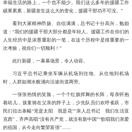
幸福生活的路上，一个也不能少。我们这么多年的援疆工作
硕果累累，新疆发生这么大的变化，援疆干部功不可没。”
看到大家精神昂扬、自信满满，总书记十分高兴，勉励
道：“我们的援疆干部大部分都是年轻人。援疆工作在你们的
人生经历中是浓墨重彩的一笔，在这个历程中是很重要的一
次考验，祝你们一切顺利！”
此行新疆，一幕幕场景，令人动容。
习近平总书记乘坐车辆从机场到住地、从住地到机场
时，人群如潮水般涌向沿途街道两旁。
一张张热情的笑脸，一个个红旗挥舞的长阵，母亲怀抱
着幼儿，孩童骑在父亲的脖子上，少先队员们欢呼雀跃，市
民们拉出条幅“党是太阳 我是花”“亲人总书记 我们生活亚
克西”，齐声高唱“没有共产党，就没有新中国”“歌唱我们亲爱
的祖国，从今走向繁荣富强”……