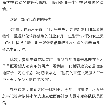
民族护边员的信任和嘱托，我们会用一生守护好祖国的边
境。”
这是一场异代青春的接力——
3年前，在石河子市，习近平总书记走进新疆兵团军垦博
物馆，重温那段筚路蓝缕的创业岁月。驻足于“八千湘女上天
山”的巨幅照片墙，那一张张毅然选择扎根边疆的青春面孔，
令总书记动容。
此次，参观主题成就展时，看到当年周恩来总理在石河
子垦区看望支边青年的照片，看到第一代援疆建设者居住的
地窝子，习近平总书记感慨系之：“他们的事迹很激励人”“一
声号召，多少人到这里来啊”。
扎根边疆，青春之歌一脉相承。今年五四前夕，习近平
总书记给谢依特小学戍边支教西部计划志愿者服务队队员回
信。