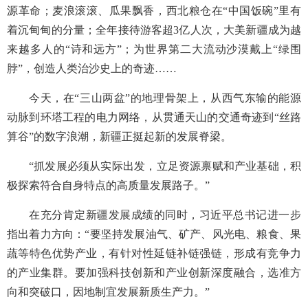
源革命；麦浪滚滚、瓜果飘香，西北粮仓在“中国饭碗”里有
着沉甸甸的分量；全年接待游客超3亿人次，大美新疆成为越
来越多人的“诗和远方”；为世界第二大流动沙漠戴上“绿围
脖”，创造人类治沙史上的奇迹……
今天，在“三山两盆”的地理骨架上，从西气东输的能源
动脉到环塔工程的电力网络，从贯通天山的交通奇迹到“丝路
算谷”的数字浪潮，新疆正挺起新的发展脊梁。
“抓发展必须从实际出发，立足资源禀赋和产业基础，积
极探索符合自身特点的高质量发展路子。”
在充分肯定新疆发展成绩的同时，习近平总书记进一步
指出着力方向：“要坚持发展油气、矿产、风光电、粮食、果
蔬等特色优势产业，有针对性延链补链强链，形成有竞争力
的产业集群。要加强科技创新和产业创新深度融合，选准方
向和突破口，因地制宜发展新质生产力。”