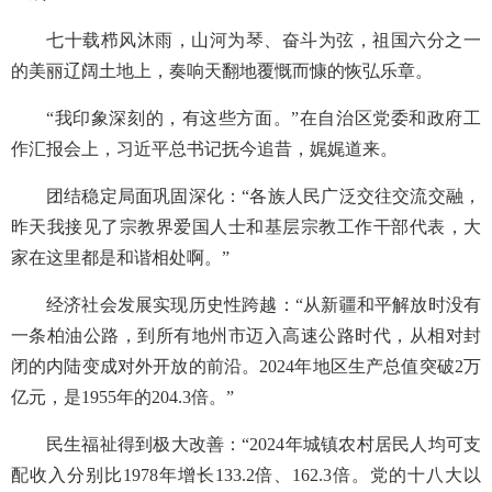
七十载栉风沐雨，山河为琴、奋斗为弦，祖国六分之一
的美丽辽阔土地上，奏响天翻地覆慨而慷的恢弘乐章。
“我印象深刻的，有这些方面。”在自治区党委和政府工
作汇报会上，习近平总书记抚今追昔，娓娓道来。
团结稳定局面巩固深化：“各族人民广泛交往交流交融，
昨天我接见了宗教界爱国人士和基层宗教工作干部代表，大
家在这里都是和谐相处啊。”
经济社会发展实现历史性跨越：“从新疆和平解放时没有
一条柏油公路，到所有地州市迈入高速公路时代，从相对封
闭的内陆变成对外开放的前沿。2024年地区生产总值突破2万
亿元，是1955年的204.3倍。”
民生福祉得到极大改善：“2024年城镇农村居民人均可支
配收入分别比1978年增长133.2倍、162.3倍。党的十八大以