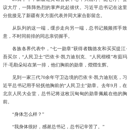
议大厅，一阵阵热烈的掌声此起彼伏。习近平总书记在这里
分批接见了新疆有关方面代表并同大家合影留念。
从队列的这一端，缓步走向另一端，总书记频频挥手致
意，不时同前排的同志亲切握手。
各族各界代表中，“七一勋章”获得者魏德友和买买提江·
吾买尔，“人民卫士”巴依卡·凯力迪别克、“人民楷模”布茹玛
汗·毛勒朵站在第一排，他们胸前的勋章，熠熠生辉。
见到一家三代70余年守卫边境的巴依卡·凯力迪别克，习
近平总书记用手轻抚他胸前的“人民卫士”勋章。去年9月，在
北京人民大会堂，总书记将这枚沉甸甸的勋章佩戴在他的胸
前。
“身体怎么样？”
“我身体很好，感谢总书记，总书记辛苦了。”