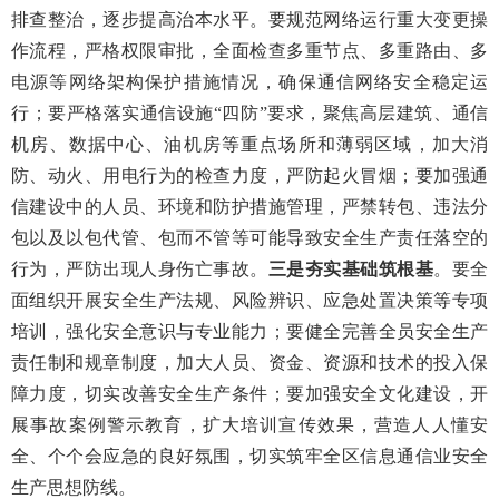
排查
整治，
逐步
提高治本水平
。
要
规范网络运行重大变更操
作流程，严格权限审批，全面检查多重节点、多重路由、多
电源等网络架构保护措施情况，确保
通信网络安全稳定运
行
；
要
严格
落实通信设施
“四防”要求
，
聚焦高层建筑、
通信
机房、数据中心、油机房等重点场所
和薄弱区域，
加大
消
防
、
动火、用电
行为
的
检查力度
，严防起火冒烟
；
要
加强
通
信建设中的人员、环境和防护措施管理，
严禁转包、违法分
包以及以包代管、包而不管等可能导致安全生产责任落空的
行为
，严防出现人身伤亡事故。
三是夯实
基础筑根基
。
要全
面
组织开展安全
生产
法规、风险辨识、应急处置决策等专项
培训，强化安全意识与专业能力；
要健全完善全员安全生产
责任制和规章制度，加大人员、资金、资源和技术的投入保
障力度，切实改善安全生产条件；要加强安全文化建设，
开
展事故案例警示教育，扩大培训宣传效果，营造人人懂安
全
、个个会应急
的良好氛围，切实筑牢
全区
信息通信业安全
生产思想防线。