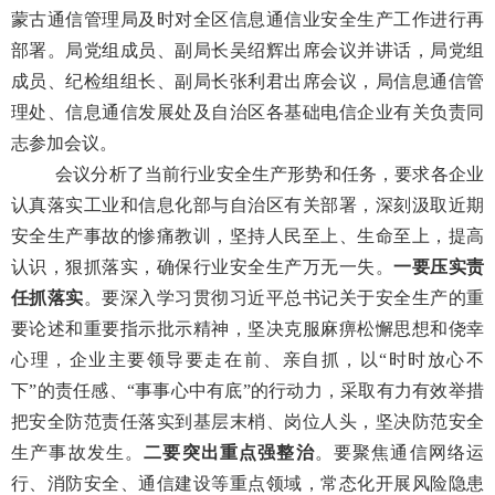
蒙古通信管理局
及时
对
全区
信息通信业安全生产工作进行再
部署。局党组成员、副局长吴绍辉出席会议并讲话，局党组
成员、纪检组组长、副局长
张利君出席会议，局信息通信管
理处、信息通信发展处及
自治区各基础电信企业有关负责同
志参加会议。
会议分析
了当前行业安全生产形势和任务
，要求各企业
认真
落实
工
业和信息化部与自治区有关部署
，深刻汲取近期
安全生产
事故
的惨痛
教训，坚持人民至上、生命至上，
提高
认识，狠抓落实，
确保
行业安全生产
万无一失。
一要压实责
任
抓落实
。
要深入学习贯彻习近平总书记关于安全生产的重
要论述和重要指示批示精神，
坚决克服麻痹松懈思想和侥幸
心理，
企业主要领导要走在前、亲自抓，
以
“时时放心不
下”的责任感、“事事心中有底”的行动力，采取有力
有效
举措
把安全防范责任落实到基层末梢、岗位人头
，坚决防范安全
生产事故发生
。
二要
突出
重点强
整治
。
要聚焦
通信网络运
行
、消防安全、通信建设等重点领域，
常态化开展
风险
隐患