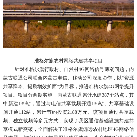
准格尔旗农村网络共建共享
项目
针对准格尔旗行政村、自然村
4G网络信号薄弱问题，内
蒙古联通
公司
联合内蒙古电信、移动
公司
深度协作，以
“资源
共享降本、提质增效扩面”为目标，推进准格尔旗4G网络提升
项目。项目分两期实施，内蒙古联通累计承建387个站点，其
中新建139站，通过与电信共享载频开通136站、共享基础设
施开通112站，累计节约投资2188万元。
该项目
通过共享载
频、独立载频等多元方式，
实现了我区通信基础设施
共建共
享模式新突破，全面解决了准格尔旗
偏远
农村地区
4G网络信