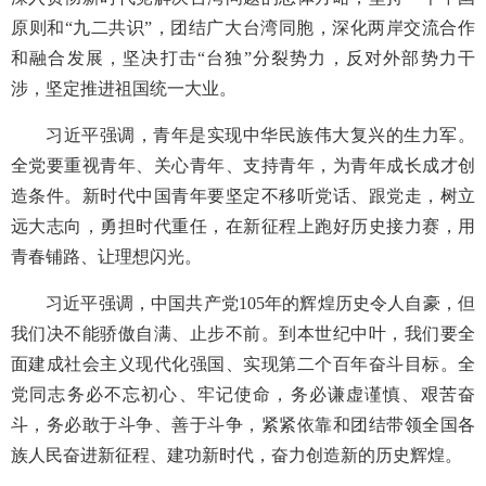
原则和“九二共识”，团结广大台湾同胞，深化两岸交流合作
和融合发展，坚决打击“台独”分裂势力，反对外部势力干
涉，坚定推进祖国统一大业。
习近平强调，青年是实现中华民族伟大复兴的生力军。
全党要重视青年、关心青年、支持青年，为青年成长成才创
造条件。新时代中国青年要坚定不移听党话、跟党走，树立
远大志向，勇担时代重任，在新征程上跑好历史接力赛，用
青春铺路、让理想闪光。
习近平强调，中国共产党105年的辉煌历史令人自豪，但
我们决不能骄傲自满、止步不前。到本世纪中叶，我们要全
面建成社会主义现代化强国、实现第二个百年奋斗目标。全
党同志务必不忘初心、牢记使命，务必谦虚谨慎、艰苦奋
斗，务必敢于斗争、善于斗争，紧紧依靠和团结带领全国各
族人民奋进新征程、建功新时代，奋力创造新的历史辉煌。