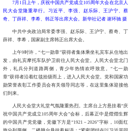
7月1日上午，庆祝中国共产党成立105周年大会在北京人
民大会堂隆重举行。习近平、李强、赵乐际、王沪宁、蔡
奇、丁薛祥、李希、韩正等出席大会。新华社记者 谢环驰 摄
中共中央政治局常委李强、赵乐际、王沪宁、蔡奇、丁
薛祥、李希，国家副主席韩正出席大会。
上午9时许，“七一勋章”获得者集体乘坐礼宾车从住地出
发，由礼宾摩托车队护卫前往人民大会堂。人民大会堂北门
外，礼兵分列道路两侧，青少年热情欢呼致意。“七一勋
章”获得者沿着红毯拾级而上，进入人民大会堂。党和国家功
勋荣誉表彰工作委员会有关领导同志等，在这里集体迎接他
们到来。
人民大会堂大礼堂气氛隆重热烈。主席台上方悬挂着“庆
祝中国共产党成立105周年大会”会标，后幕正中是熠熠生辉
的中国共产党党徽，党徽下方是“1921－2026”字标，10面红
旗分列两侧。二楼眺台悬挂着标语：“紧密团结在以习近平同