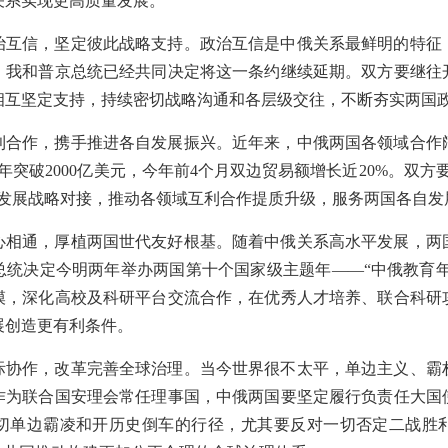
关系实现更高质量发展。
治互信，坚定彼此战略支持。政治互信是中俄关系最鲜明的特征
。我和普京总统已经共同决定将这一条约继续延期。双方要继往
相互坚定支持，持续密切战略沟通和各层级交往，不断夯实两国
利合作，携手推进各自发展振兴。近年来，中俄两国各领域合作
年突破2000亿美元，今年前4个月双边贸易额增长近20%。双方
年前发展战略对接，推动各领域互利合作提质升级，服务两国各自发
心相通，厚植两国世代友好根基。随着中俄关系高水平发展，两
统决定今明两年举办两国第十个国家级主题年——“中俄教育年
模，深化高校及科研平台交流合作，在优秀人才培养、联合科研
展创造更有利条件。
际协作，改革完善全球治理。当今世界很不太平，单边主义、霸
作为联合国安理会常任理事国，中俄两国要坚定履行负责任大国
切单边霸凌和开历史倒车的行径，尤其要反对一切否定二战胜