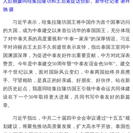
人彭丽媛同哇集拉隆功和王后素提达合影。
新华社记者 谢环
驰 摄
习近平表示，哇集拉隆功国王将中国作为首个国事访问
的大国，成为中泰建交以来首位访华的泰国国王，充分体现
了对中泰关系的高度重视和“中泰一家亲”的深厚情谊。习近
平对诗丽吉王太后不久前逝世表示哀悼，指出泰国王室同中
国渊源深厚，为促进中泰友好作出重要贡献，中方对此深表
赞赏。今年是中泰建交50周年暨“中泰友谊金色50年”。建交
半个世纪以来，面对国际风云变幻，中泰两国始终并肩携
手、守望相助，是真正的好亲戚、好朋友、好伙伴。站在新
的历史起点，我愿同哇集拉隆功国王引领中泰命运共同体建
设在下一个50年取得更大进展，共同书写中泰友好的新篇
章。
习近平指出，中共二十届四中全会审议通过“十五五”规
划建议，将聚焦推动高质量发展，扩大高水平开放。泰国也